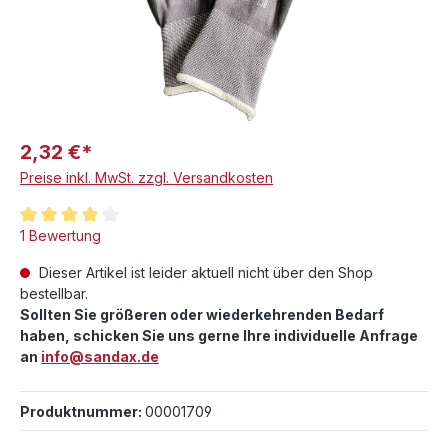
2,32 €*
Preise inkl. MwSt. zzgl. Versandkosten
Durchschnittliche Bewertung von 4 von 5 Sternen
1 Bewertung
Dieser Artikel ist leider aktuell nicht über den Shop
bestellbar.
Sollten Sie größeren oder wiederkehrenden Bedarf
haben, schicken Sie uns gerne Ihre individuelle Anfrage
an
info@sandax.de
Produktnummer:
00001709