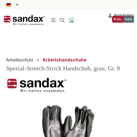
alt springen
Anmelden
Brutto
Netto
Arbeitsschutz
Arbeitshandschuhe
Spezial-Stretch-Strick Handschuh, grau, Gr. 9
Bildergalerie überspringen