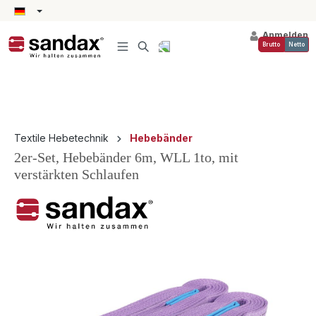
alt springen
Anmelden
Brutto
Netto
Textile Hebetechnik
Hebebänder
2er-Set, Hebebänder 6m, WLL 1to, mit
verstärkten Schlaufen
Bildergalerie überspringen