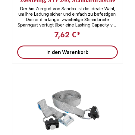
Der 6m Zurrgurt von Sandax ist die ideale Wahl,
um Ihre Ladung sicher und einfach zu befestigen.
Dieser 6 m lange, zweiteilige 35mm breite
Spanngurt verfügt über eine Lashing Capacity von
1000 daN. Das robuste Gurtband sorgt dafür, dass
7,62 €*
Ihre Ladung während des Transports stets sicher
bleibt. Der Zurrgurt bietet Ihnen die perfekte
Balance zwischen Stärke und Komfort. Dieser
In den Warenkorb
Spanngurt ist TÜV zertifiziert: Noch mehr 35mm
Spanngurte bei Sandax finden Hat dieser Gurt
nicht die richtige Länge, oder suchen Sie noch
weitere 35mm Spanngurte? Klicken Sie einfach
auf den Button, um zu unserer Kategorie mit allen
35mm Zurrgurten zu gelangen. Alle 35mm
Spanngurte im Überblick