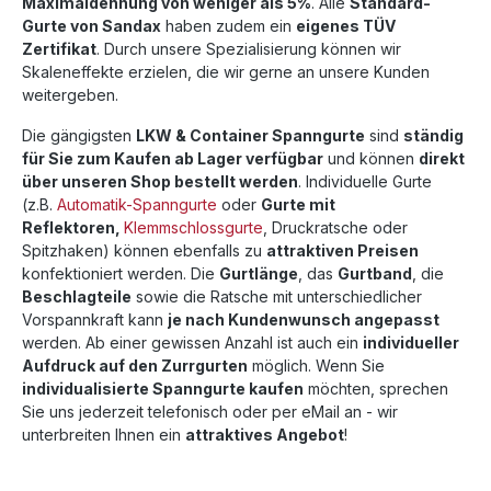
Maximaldehnung von weniger als 5%
. Alle
Standard-
Gurte von Sandax
haben zudem ein
eigenes TÜV
Zertifikat
. Durch unsere Spezialisierung können wir
Skaleneffekte erzielen, die wir gerne an unsere Kunden
weitergeben.
Die gängigsten
LKW & Container Spanngurte
sind
ständig
für Sie zum Kaufen ab Lager verfügbar
und können
direkt
über unseren Shop bestellt werden
. Individuelle Gurte
(z.B.
Automatik-Spanngurte
oder
Gurte mit
Reflektoren,
Klemmschlossgurte
, Druckratsche oder
Spitzhaken) können ebenfalls zu
attraktiven Preisen
konfektioniert werden. Die
Gurtlänge
, das
Gurtband
, die
Beschlagteile
sowie die Ratsche mit unterschiedlicher
Vorspannkraft kann
je nach Kundenwunsch angepasst
werden. Ab einer gewissen Anzahl ist auch ein
individueller
Aufdruck auf den Zurrgurten
möglich. Wenn Sie
individualisierte Spanngurte kaufen
möchten, sprechen
Sie uns jederzeit telefonisch oder per eMail an - wir
unterbreiten Ihnen ein
attraktives Angebot
!