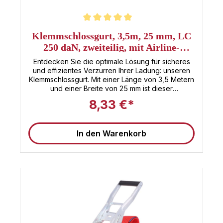
Durchschnittliche Bewertung von 5 von 5 Sternen
Klemmschlossgurt, 3,5m, 25 mm, LC
250 daN, zweiteilig, mit Airline-
Endfitting
Entdecken Sie die optimale Lösung für sicheres
und effizientes Verzurren Ihrer Ladung: unseren
Klemmschlossgurt. Mit einer Länge von 3,5 Metern
und einer Breite von 25 mm ist dieser
zweiteilige Spanngurt die perfekte Wahl für
8,33 €*
vielfältige Anwendungen. Er zeichnet sich durch
eine maximale Zugkraft (LC) von 250 daN aus,
was ihn zu einem verlässlichen Helfer beim
In den Warenkorb
Sichern von Fracht und Ausrüstung macht. Das
innovative Airline-Endfitting garantiert dabei eine
besonders einfache und schnelle Handhabung
sowie eine hohe Kompatibilität mit Airline-
Schienensystemen. Ob für professionelle
Transportaufgaben oder den privaten Gebrauch –
dieser Klemmschlossgurt bietet Stärke, Flexibilität
und Sicherheit, um Ihre Ladung zuverlässig zu
fixieren. Machen Sie keine Kompromisse, wenn es
um die Sicherheit Ihrer Ladung geht.Eigenschaften
& Vorteile dieser Klemmschlossgurte✅ Airline-