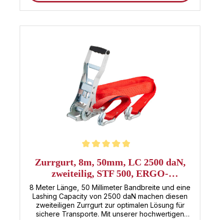
Befestigung des Gurtes. Daher ist dieses Produkt
ideal für Camper, Transporter und Kuriere, die
eine sichere und zuverlässige Möglichkeit zur
Sicherung Ihrer Ladung benötigen. Dieser
Spanngurt ist TÜV zertifiziert: Noch mehr 35mm
Spanngurte bei Sandax finden Hat dieser Gurt
nicht die richtige Länge, oder suchen Sie noch
weitere 35mm Spanngurte? Klicken Sie einfach
auf den Button, um zu unserer Kategorie mit allen
35mm Zurrgurten zu gelangen. Alle 35mm
Spanngurte im Überblick
Durchschnittliche Bewertung von 5 von 5 Sternen
Zurrgurt, 8m, 50mm, LC 2500 daN,
zweiteilig, STF 500, ERGO-
Langhebelratsche
8 Meter Länge, 50 Millimeter Bandbreite und eine
Lashing Capacity von 2500 daN machen diesen
zweiteiligen Zurrgurt zur optimalen Lösung für
sichere Transporte. Mit unserer hochwertigen