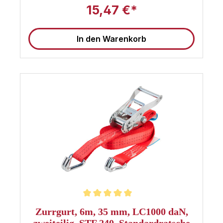
ERGO-Langhebelratsche ist dieser Gurt nicht nur
15,47 €*
stark, sondern auch komfortabel in der
Handhabung. Die ERGO-Langhebelratsche
ermöglicht ein einfaches, kraftsparendes Spannen
In den Warenkorb
und sorgt so für eine mühelose Sicherung Ihrer
Ladung. Egal, ob Sie schwere Lasten auf Ihrem
Lkw sichern oder Ihr Equipment während des
Transports festzurren – dieser Gurt sichert Ihre
Ladung zuverlässig. Verlassen Sie sich auf die
Qualität von Sandax - bestellen Sie jetzt und
erleben Sie erstklassige Sicherheit und
Langlebigkeit in einem Produkt! 🚚 Hinweis: Diese
Gurte sind für den Einsatz als LKW Spanngurte
geeignet und erfüllen die gängigen Normen der
Ladungssicherung. Dieser Spanngurt ist TÜV
zertifiziert: Noch mehr 50mm Spanngurte bei
Sandax finden Hat dieser Gurt nicht die richtige
Länge, oder suchen Sie noch weitere 50mm
Spanngurte? Klicken Sie einfach auf den Button,
um zu unserer Kategorie mit allen 50mm
Zurrgurten zu gelangen. Alle 50mm Spanngurte im
Überblick
Durchschnittliche Bewertung von 5 von 5 Sternen
Zurrgurt, 6m, 35 mm, LC1000 daN,
zweiteilig, STF 240, Standardratsche