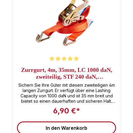
Durchschnittliche Bewertung von 5 von 5 Sternen
Zurrgurt, 4m, 35mm, LC 1000 daN,
zweiteilig, STF 240 daN,
Standardratsche
Sichern Sie Ihre Güter mit diesem zweiteiligen 4m
langen Zurrgurt. Er verfügt über eine Lashing
Capacity von 1000 daN und ist 35 mm breit und
bietet so einen dauerhaften und sicheren Halt.
Dieser zweiteilige Spanngurt ist an Los- und
6,90 €*
Festende mit Spitzhaken versehen, die ein
einfaches und schnelles Befestigen ermöglichen.
Die Standard-Ratsche mit einer Vorspannkraft von
In den Warenkorb
240daN, ermöglicht eine komfortable und leichte