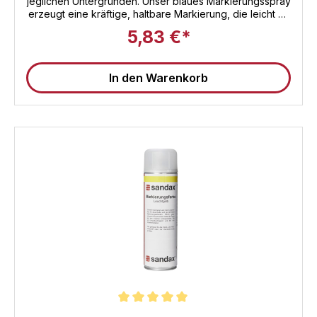
jeglichen Untergründen. Unser blaues Markierungsspray
erzeugt eine kräftige, haltbare Markierung, die leicht zu
erkennen ist und rauen Arbeitsumgebungen standhält.
5,83 €*
Außerdem sorgt es für ein sauberes Finish, das
empfindliche Oberflächen nicht beschädigt. Es ist sicher
und zuverlässig und somit ideal für die Anwendung in
In den Warenkorb
Lagerhäusern, Produktionsstätten und andere
gewerblichen Bereichen. Investieren Sie in
Spitzenqualität mit unserem Markierungsspray von
Sandax - ein unverzichtbares Hilfsmittel für effiziente
Arbeitsabläufe.
Durchschnittliche Bewertung von 5 von 5 Sternen