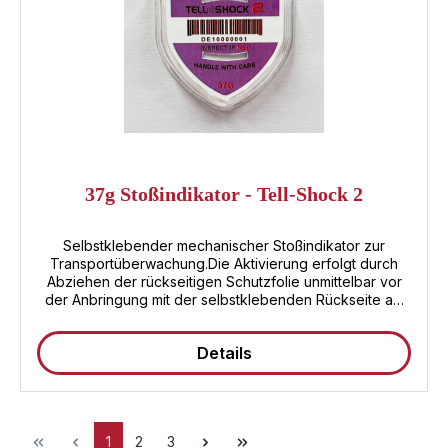
37g Stoßindikator - Tell-Shock 2
Selbstklebender mechanischer Stoßindikator zur
Transportüberwachung.Die Aktivierung erfolgt durch
Abziehen der rückseitigen Schutzfolie unmittelbar vor
der Anbringung mit der selbstklebenden Rückseite am
Versandgut.Eine Auslösung erfolgt vertikal im Stoß-
Winkelbereich zwischen 45 und 90° zum Boden.Das der
Details
Stoßrichtung zugewandte Fenster verfärbt sich bei
Auslösung rot.- oberes Fenster rot = Stoß von unten/
oberes Fenster rot = Stoß von oben-
Manipulationssicher durch Seriennummern mit Barcode-
Warnaufkleber im Lieferumfang enthalten- zertifiziert
1
2
3
durch die DEKRA-Gruppe