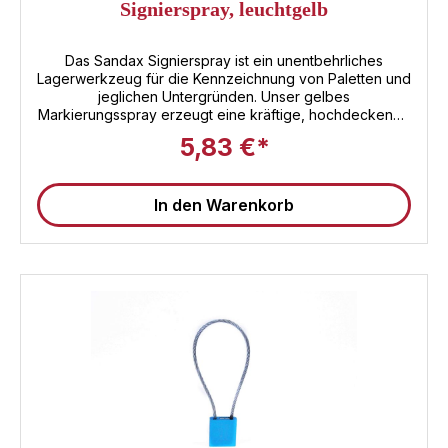
Signierspray, leuchtgelb
Das Sandax Signierspray ist ein unentbehrliches
Lagerwerkzeug für die Kennzeichnung von Paletten und
jeglichen Untergründen. Unser gelbes
Markierungsspray erzeugt eine kräftige, hochdeckende
und haltbare Markierung, die leicht zu erkennen ist und
5,83 €*
rauen Arbeitsumgebungen standhält. Außerdem sorgt es
für ein sauberes Finish, das empfindliche Oberflächen
nicht beschädigt. Es ist sicher und zuverlässig und somit
In den Warenkorb
ideal für die Anwendung in Lagerhäusern,
Produktionsstätten und andere gewerblichen Bereichen.
Investieren Sie in Spitzenqualität mit unserem
Markierungsspray von Sandax - ein unverzichtbares
Hilfsmittel im Bereich Industriebedarf für effiziente
Arbeitsabläufe. Ideal geeignet für die Markierung von
Paletten, Böden, Rohren und mehr – langlebig,
widerstandsfähig und präzise
steuerbar.Produktinformationen im DetailFarbe:
Neon‑Gelb → maximale Sichtbarkeit auch bei
schlechten LichtverhältnissenInhalt: 500 ml pro Dose –
ergiebig und ideal für umfangreiche
KennzeichnungsaufgabenTrocknung: Schnell einsetzbar
– sprühen, trocknen, weiterarbeitenHaftung: Stark auf