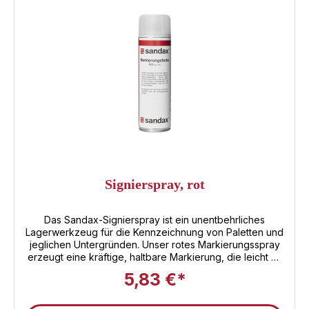
verteilenSichern: Netz mit Gummiseil oder Zurrgurten
sichern – hält auch bei Fahrt Belastung standPflege:
Trocknen lassen, reinigen, UV-beständig – so bleibt es
optimal nutzbar und langlebigIn unserem Online-Shop
finden Sie auch weitere Abdeckplanen und
Abdecknetze zur Ladungssicherung!
Signierspray, rot
Das Sandax-Signierspray ist ein unentbehrliches
Lagerwerkzeug für die Kennzeichnung von Paletten und
jeglichen Untergründen. Unser rotes Markierungsspray
erzeugt eine kräftige, haltbare Markierung, die leicht zu
erkennen ist und rauen Arbeitsumgebungen standhält.
5,83 €*
Außerdem sorgt es für ein sauberes Finish, das
empfindliche Oberflächen nicht beschädigt. Es ist sicher
und zuverlässig und somit ideal für die Anwendung in