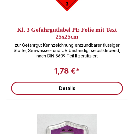
Transportvorschriften zu minimieren und dient
als Gefahrgut Kennzeichnung. Es ist auch ideal für die
Kennzeichnung von Containern, die ätzende Stoffe
transportieren. Preis-Leistungs-Verhältnis der
GefahrgutetikettenWenn Sie Gefahrgutetiketten kaufen
möchten, die sowohl qualitativ hochwertig als auch
Kl. 3 Gefahrgutlabel PE Folie mit Text
preislich attraktiv sind, ist unser Klasse 8 Gefahrgutlabel
25x25cm
mit Text genau das Richtige für Sie.
zur Gefahrgut Kennzeichnung entzündbarer flüssiger
Stoffe, Seewasser- und UV beständig, selbstklebend,
nach DIN 5609 Teil II zertifiziert
1,78 €*
Details