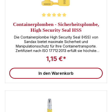
Durchschnittliche Bewertung von 5 von 5 Sternen
Containerplomben - Sicherheitsplombe,
High Security Seal HSS
Die Containerplombe High Security Seal (HSS) von
Sandax bietet maximale Sicherheit und
Manipulationsschutz für Ihre Containertransporte.
Zertifiziert nach ISO 17712:2013 erfüllt sie höchste
internationale Sicherheitsstandards und garantiert
1,15 €*
zuverlässigen Schutz Ihrer wertvollen Ladung während
des Transports auf Straße, Schiene und See.Die VE
unserer Containerplomben beträgt jeweils 10 Stück, in
In den Warenkorb
einem Karton befinden sich 250 Plomben und auf einer
Palette 20.000 Stück.Die aus zwei Teilen bestehende
Sandax Container Sicherheitsplombe besteht aus
verzinktem Stahl und ABS Plastik. Sie ist fortlaufend
nummeriert und entspricht der ISO/PAS 17712:2013 Norm,
C-TPAT konform, Anti-Dreh Konstruktion, 11mm
Stahldurchmesser, 85mm Länge. Auf Wunsch und einer
Bestellmenge ab 1000 Stück ist eine individuelle
Lasergravur möglich.Produktdetails im