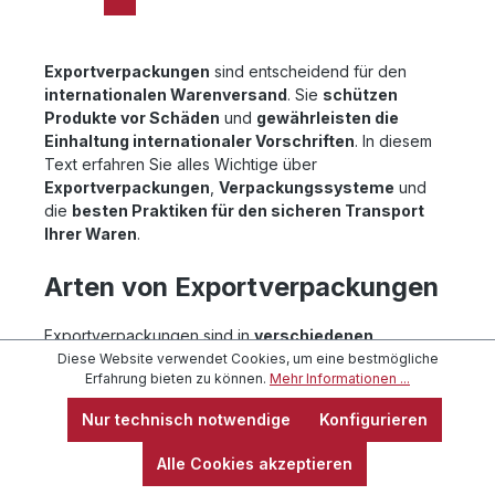
Exportverpackungen
sind entscheidend für den
internationalen Warenversand
. Sie
schützen
Produkte vor Schäden
und
gewährleisten die
Einhaltung internationaler Vorschriften
. In diesem
Text erfahren Sie alles Wichtige über
Exportverpackungen
,
Verpackungssysteme
und
die
besten Praktiken für den sicheren Transport
Ihrer Waren
.
Arten von Exportverpackungen
Exportverpackungen sind in
verschiedenen
Ausführungen
erhältlich, um den spezifischen
Diese Website verwendet Cookies, um eine bestmögliche
Erfahrung bieten zu können.
Mehr Informationen ...
Anforderungen unterschiedlicher Güter gerecht zu
werden. Im Folgenden werden die
Haupttypen von
Nur technisch notwendige
Konfigurieren
Exportverpackungen
näher erläutert:
Alle Cookies akzeptieren
Schutzverpackungen