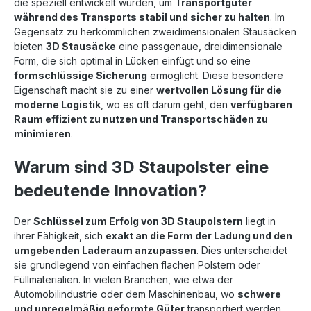
die speziell entwickelt wurden, um
Transportgüter
während des Transports stabil und sicher zu halten
. Im
Gegensatz zu herkömmlichen zweidimensionalen Stausäcken
bieten
3D Stausäcke
eine passgenaue, dreidimensionale
Form, die sich optimal in Lücken einfügt und so eine
formschlüssige Sicherung
ermöglicht. Diese besondere
Eigenschaft macht sie zu einer
wertvollen Lösung für die
moderne Logistik
, wo es oft darum geht, den
verfügbaren
Raum effizient zu nutzen und Transportschäden zu
minimieren
.
Warum sind 3D Staupolster eine
bedeutende Innovation?
Der
Schlüssel zum Erfolg von 3D Staupolstern
liegt in
ihrer Fähigkeit, sich
exakt an die Form der Ladung und den
umgebenden Laderaum anzupassen
. Dies unterscheidet
sie grundlegend von einfachen flachen Polstern oder
Füllmaterialien. In vielen Branchen, wie etwa der
Automobilindustrie oder dem Maschinenbau, wo
schwere
und unregelmäßig geformte Güter
transportiert werden,