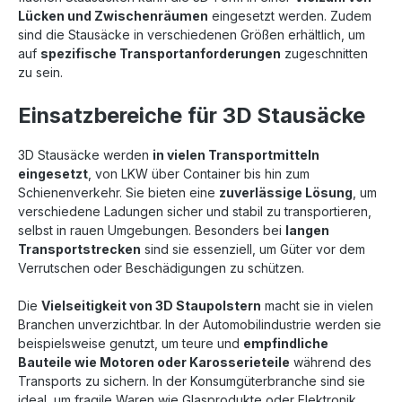
Lücken und Zwischenräumen
eingesetzt werden. Zudem
sind die Stausäcke in verschiedenen Größen erhältlich, um
auf
spezifische Transportanforderungen
zugeschnitten
zu sein.
Einsatzbereiche für 3D Stausäcke
3D Stausäcke werden
in vielen Transportmitteln
eingesetzt
, von LKW über Container bis hin zum
Schienenverkehr. Sie bieten eine
zuverlässige Lösung
, um
verschiedene Ladungen sicher und stabil zu transportieren,
selbst in rauen Umgebungen. Besonders bei
langen
Transportstrecken
sind sie essenziell, um Güter vor dem
Verrutschen oder Beschädigungen zu schützen.
Die
Vielseitigkeit von 3D Staupolstern
macht sie in vielen
Branchen unverzichtbar. In der Automobilindustrie werden sie
beispielsweise genutzt, um teure und
empfindliche
Bauteile wie Motoren oder Karosserieteile
während des
Transports zu sichern. In der Konsumgüterbranche sind sie
ideal, um fragile Waren wie Glasprodukte oder Elektronik