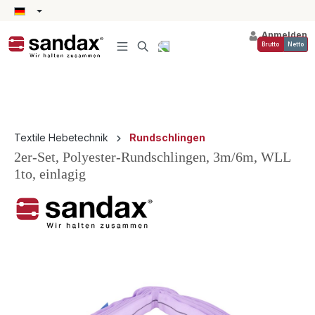
alt springen
Anmelden
Brutto
Netto
Textile Hebetechnik
Rundschlingen
2er-Set, Polyester-Rundschlingen, 3m/6m, WLL
1to, einlagig
Bildergalerie überspringen