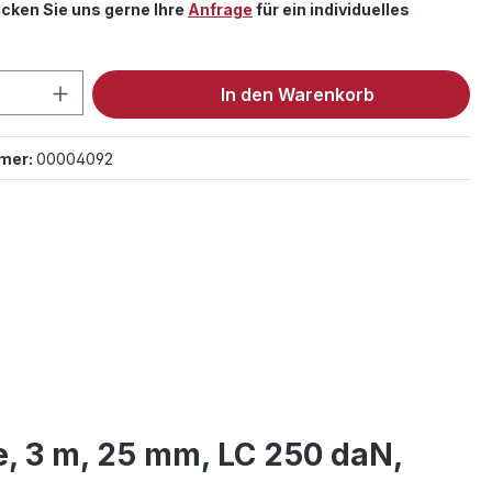
cken Sie uns gerne Ihre
Anfrage
für ein individuelles
 Anzahl: Gib den gewünschten Wert ein 
In den Warenkorb
mer:
00004092
, 3 m, 25 mm, LC 250 daN,