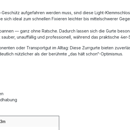
i-Geschütz aufgefahren werden muss, sind diese Light-Klemmschloss
e sich ideal zum schnellen Fixieren leichter bis mittelschwerer Ge
Spannen — ganz ohne Ratsche. Dadurch lassen sich die Gurte beson
t sauber, unauffällig und professionell, während das praktische 4e
nenten oder Transportgut im Alltag: Diese Zurrgurte bieten zuverl
eutlich nützlicher als der berühmte „das hält schon“-Optimismus.
en
andhabung
3m