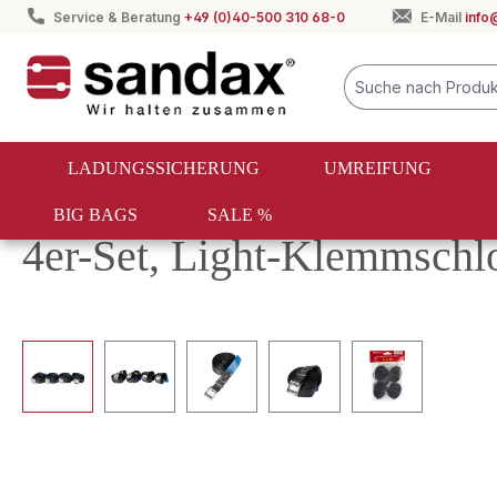
Service & Beratung
+49 (0)40-500 310 68-0
E-Mail
info
springen
Zur Hauptnavigation springen
LADUNGSSICHERUNG
UMREIFUNG
BIG BAGS
SALE %
Ladungssicherung
Zurrgurte
Klemmschlossgurte
4er-Set, Light-Klemmschl
Bildergalerie überspringen