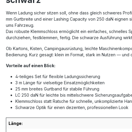
schwarz"
Wenn Ladung sicher sitzen soll, ohne dass gleich schweres Prof
mm Gurtbreite und einer Lashing Capacity von 250 daN eignen si
ums Fahrzeug.
Das robuste Klemmschloss ermöglicht ein einfaches, schnelles 
durchziehen, festklemmen, fertig. Die schwarze Ausführung wirk
Ob Kartons, Kisten, Campingausrüstung, leichte Maschinenkompo
Bedienung. Kurz gesagt: klein im Format, stark im Nutzen — und d
Vorteile auf einen Blick:
4-teiliges Set für flexible Ladungssicherung
3 m Länge für vielseitige Einsatzmöglichkeiten
25 mm breites Gurtband für stabile Führung
LC 250 daN für leichte bis mittelschwere Sicherungsaufgab
Klemmschloss statt Ratsche für schnelle, unkomplizierte H
Schwarze Optik für einen dezenten, professionellen Look
Länge: