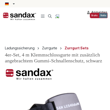
alt springen
Anmelden
Brutto
Netto
Ladungssicherung
Zurrgurte
Zurrgurt Sets
4er-Set, 4 m Klemmschlossgurte mit zusätzlich
angebrachtem Gummi-Schnallenschutz, schwarz
Bildergalerie überspringen