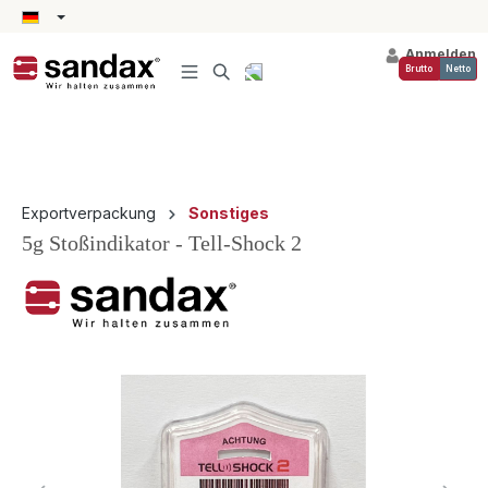
alt springen
Anmelden
Brutto
Netto
Exportverpackung
Sonstiges
5g Stoßindikator - Tell-Shock 2
Bildergalerie überspringen