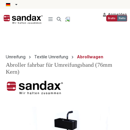
alt springen
Anmelden
Brutto
Netto
Umreifung
Textile Umreifung
Abrollwagen
Abroller fahrbar für Umreifungsband (76mm
Kern)
Bildergalerie überspringen