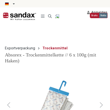
alt springen
Anmelden
Brutto
Netto
Exportverpackung
Trockenmittel
Absorex - Trockenmittelkette // 6 x 100g (mit
Haken)
Bildergalerie überspringen