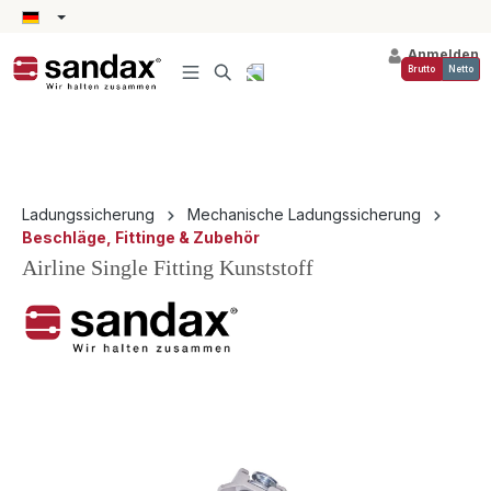
alt springen
Anmelden
Brutto
Netto
Ladungssicherung
Mechanische Ladungssicherung
Beschläge, Fittinge & Zubehör
Airline Single Fitting Kunststoff
Bildergalerie überspringen