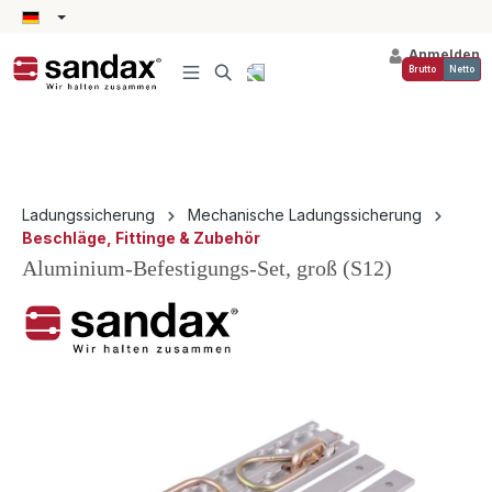
alt springen
Anmelden
Brutto
Netto
Ladungssicherung
Mechanische Ladungssicherung
Beschläge, Fittinge & Zubehör
Aluminium-Befestigungs-Set, groß (S12)
Bildergalerie überspringen