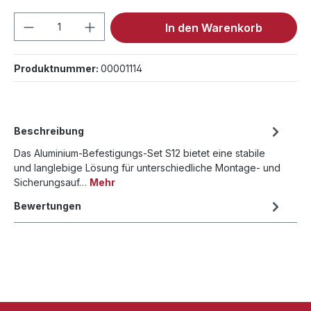
Produkt Anzahl: Gib den gewünschten We
In den Warenkorb
Produktnummer:
00001114
Beschreibung
Das Aluminium-Befestigungs-Set S12 bietet eine stabile
und langlebige Lösung für unterschiedliche Montage- und
Sicherungsauf…
Mehr
Bewertungen