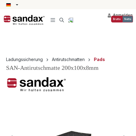
alt springen
Anmelden
Brutto
Netto
Ladungssicherung
Antirutschmatten
Pads
SAN-Antirutschmatte 200x100x8mm
Bildergalerie überspringen