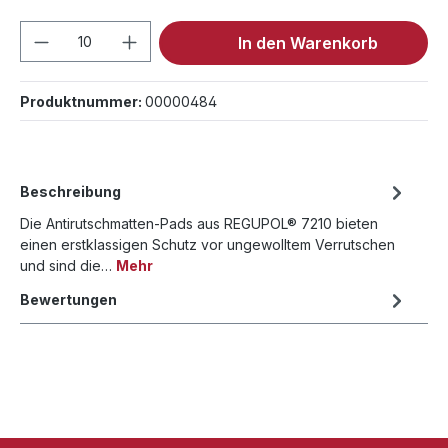
Produkt Anzahl: Gib den gewünschten We
In den Warenkorb
Produktnummer:
00000484
Beschreibung
Die Antirutschmatten-Pads aus REGUPOL® 7210 bieten
einen erstklassigen Schutz vor ungewolltem Verrutschen
und sind die…
Mehr
Bewertungen