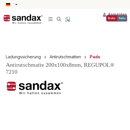
alt springen
Anmelden
Brutto
Netto
Ladungssicherung
Antirutschmatten
Pads
Antirutschmatte 200x100x8mm, REGUPOL®
7210
Bildergalerie überspringen