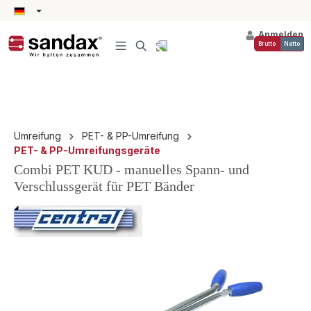
alt springen
Anmelden
Brutto
Netto
Umreifung
PET- & PP-Umreifung
PET- & PP-Umreifungsgeräte
Combi PET KUD - manuelles Spann- und
Verschlussgerät für PET Bänder
Bildergalerie überspringen