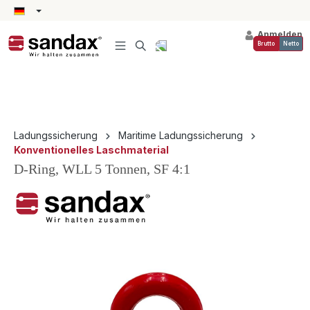
alt springen
Anmelden
Brutto
Netto
Ladungssicherung
Maritime Ladungssicherung
Konventionelles Laschmaterial
D-Ring, WLL 5 Tonnen, SF 4:1
Bildergalerie überspringen