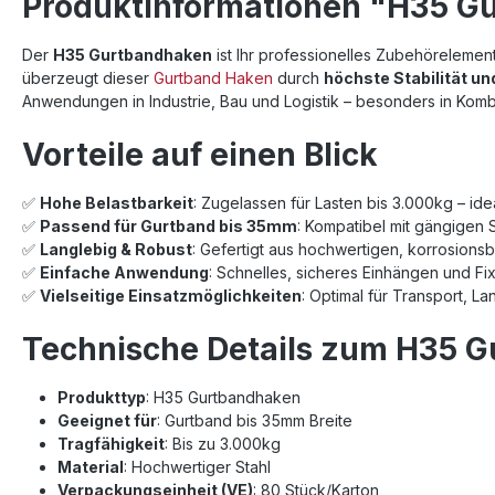
Produktinformationen "H35 Gu
Der
H35 Gurtbandhaken
ist Ihr professionelles Zubehörelement
überzeugt dieser
Gurtband Haken
durch
höchste Stabilität un
Anwendungen in Industrie, Bau und Logistik – besonders in Komb
Vorteile auf einen Blick
✅
Hohe Belastbarkeit
: Zugelassen für Lasten bis 3.000kg – id
✅
Passend für Gurtband bis 35mm
: Kompatibel mit gängigen
✅
Langlebig & Robust
: Gefertigt aus hochwertigen, korrosionsb
✅
Einfache Anwendung
: Schnelles, sicheres Einhängen und F
✅
Vielseitige Einsatzmöglichkeiten
: Optimal für Transport, L
Technische Details zum H35 
Produkttyp
: H35 Gurtbandhaken
Geeignet für
: Gurtband bis 35mm Breite
Tragfähigkeit
: Bis zu 3.000kg
Material
: Hochwertiger Stahl
Verpackungseinheit (VE)
: 80 Stück/Karton