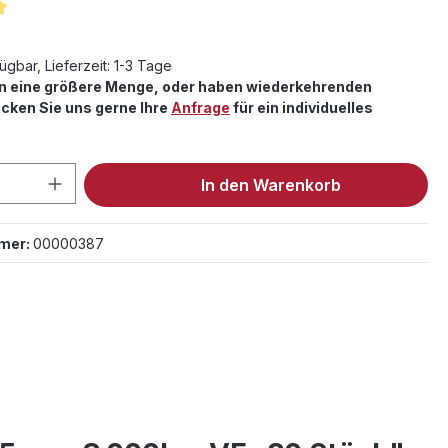
iche Bewertung von 5 von 5 Sternen
ügbar, Lieferzeit: 1-3 Tage
en eine größere Menge, oder haben wiederkehrenden
cken Sie uns gerne Ihre
Anfrage
für ein individuelles
 Anzahl: Gib den gewünschten Wert ein 
In den Warenkorb
mer:
00000387