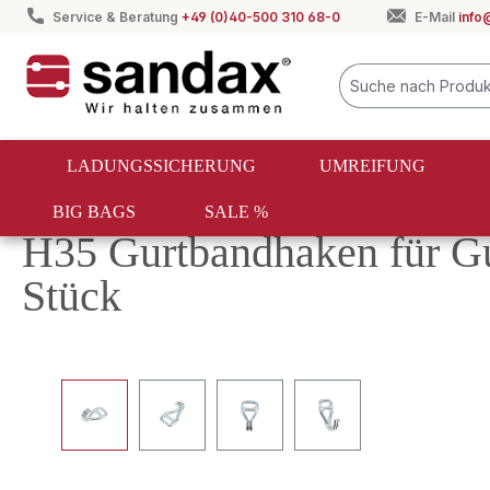
Service & Beratung
+49 (0)40-500 310 68-0
E-Mail
info
springen
Zur Hauptnavigation springen
LADUNGSSICHERUNG
UMREIFUNG
BIG BAGS
SALE %
Ladungssicherung
Einweg Verzurrung
Verschlüsse un
H35 Gurtbandhaken für G
Stück
Bildergalerie überspringen