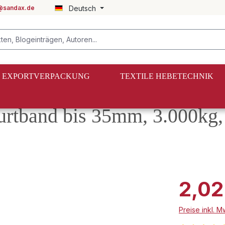
@sandax.de
Deutsch
EXPORTVERPACKUNG
TEXTILE HEBETECHNIK
d Haken
urtband bis 35mm, 3.000kg
2,02
Preise inkl. 