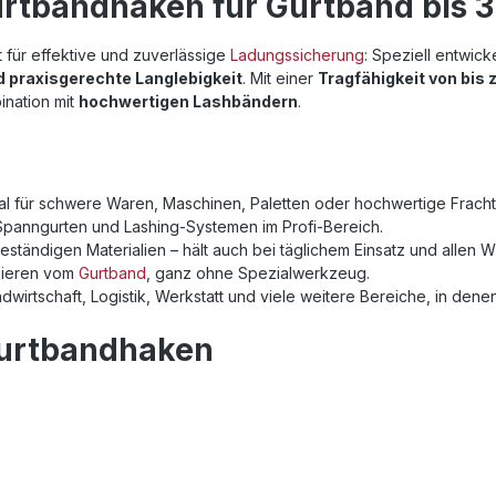
rtbandhaken für Gurtband bis 
 für effektive und zuverlässige
Ladungssicherung
: Speziell entwick
d praxisgerechte Langlebigkeit
. Mit einer
Tragfähigkeit von bis 
ination mit
hochwertigen Lashbändern
.
eal für schwere Waren, Maschinen, Paletten oder hochwertige Fracht
 Spanngurten und Lashing-Systemen im Profi-Bereich.
eständigen Materialien – hält auch bei täglichem Einsatz und allen W
ixieren vom
Gurtband
, ganz ohne Spezialwerkzeug.
andwirtschaft, Logistik, Werkstatt und viele weitere Bereiche, in dene
Gurtbandhaken