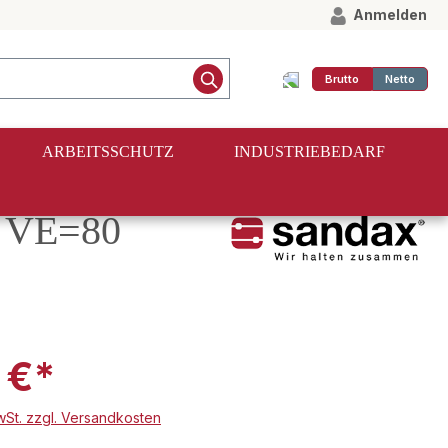
Anmelden
Brutto
Netto
ARBEITSSCHUTZ
INDUSTRIEBEDARF
, VE=80
 €*
MwSt. zzgl. Versandkosten