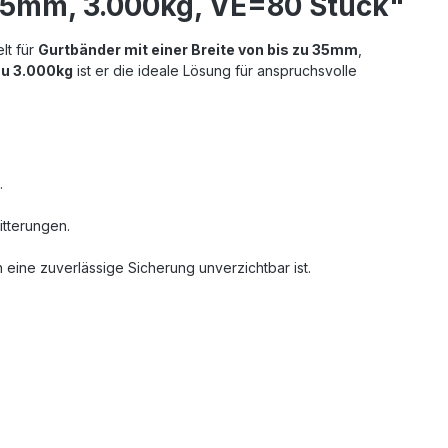
35mm, 3.000kg, VE=80 Stück"
elt für
Gurtbänder mit einer Breite von bis zu 35mm
,
zu 3.000kg
ist er die ideale Lösung für anspruchsvolle
.
itterungen.
n eine zuverlässige Sicherung unverzichtbar ist.