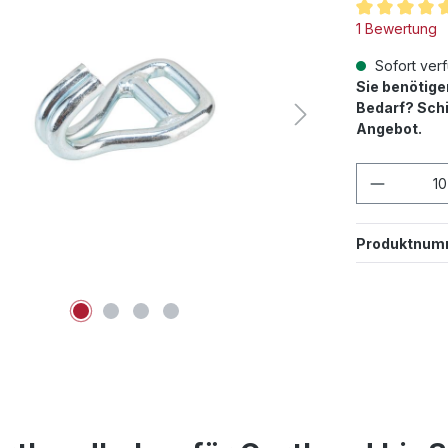
Durchschnittl
1 Bewertung
Sofort verf
Sie benötig
Bedarf? Schi
Angebot.
Produkt
Produktnum