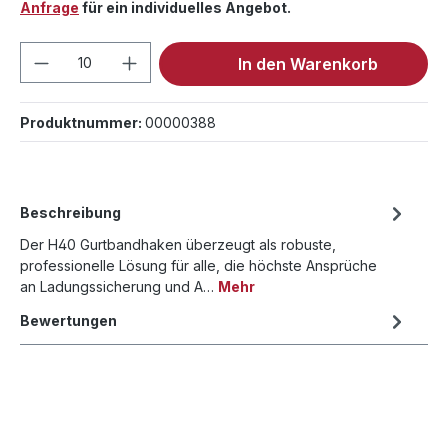
Anfrage
für ein individuelles Angebot.
Produkt Anzahl: Gib den gewünschten We
In den Warenkorb
Produktnummer:
00000388
Beschreibung
Der H40 Gurtbandhaken überzeugt als robuste,
professionelle Lösung für alle, die höchste Ansprüche
an Ladungssicherung und A…
Mehr
Bewertungen