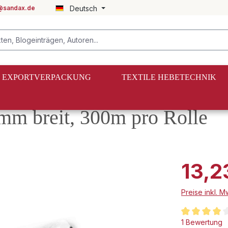
@sandax.de
Deutsch
EXPORTVERPACKUNG
TEXTILE HEBETECHNIK
mm breit, 300m pro Rolle
13,2
Preise inkl. 
Durchschnittl
1 Bewertung