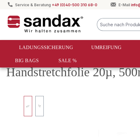
Service & Beratung
+49 (0)40-500 310 68-0
E-Mail
info
springen
Zur Hauptnavigation springen
LADUNGSSICHERUNG
UMREIFUNG
BIG BAGS
SALE %
Industriebedarf
Verpackungsmittel
Folien
Handstretchfolie 20µ, 500
Bildergalerie überspringen