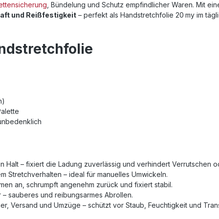
ettensicherung
, Bündelung und Schutz empfindlicher Waren. Mit ei
aft und Reißfestigkeit
– perfekt als Handstretchfolie 20 my im täg
ndstretchfolie
n)
Palette
lunbedenklich
ren Halt – fixiert die Ladung zuverlässig und verhindert Verrutschen 
lem Stretchverhalten – ideal für manuelles Umwickeln.
en an, schrumpft angenehm zurück und fixiert stabil.
er – sauberes und reibungsarmes Abrollen.
ger, Versand und Umzüge – schützt vor Staub, Feuchtigkeit und Tra