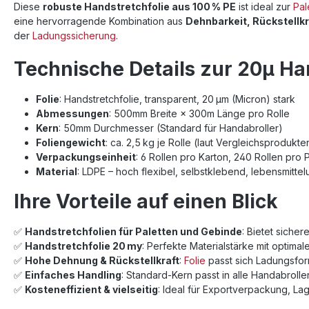
Diese
robuste Handstretchfolie aus 100 % PE
ist ideal zur
Pal
eine hervorragende Kombination aus
Dehnbarkeit, Rückstellkr
der
Ladungssicherung
.
Technische Details zur 20µ Ha
Folie
: Handstretchfolie, transparent, 20 µm (Micron) stark
Abmessungen
: 500mm Breite × 300m Länge pro Rolle
Kern
: 50mm Durchmesser (Standard für Handabroller)
Foliengewicht
: ca. 2,5 kg je Rolle (laut Vergleichsprodukte
Verpackungseinheit
: 6 Rollen pro Karton, 240 Rollen pro 
Material
: LDPE – hoch flexibel, selbstklebend, lebensmitte
Ihre Vorteile auf einen Blick
✅
Handstretchfolien für Paletten und Gebinde
: Bietet siche
✅
Handstretchfolie 20 my
: Perfekte Materialstärke mit optima
✅
Hohe Dehnung & Rückstellkraft
:
Folie
passt sich Ladungsform
✅
Einfaches Handling
: Standard-Kern passt in alle Handabroll
✅
Kosteneffizient & vielseitig
: Ideal für Exportverpackung, La