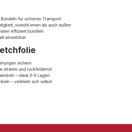
 Bündeln für sicheren Transport
igkeit, sowohl innen als auch außen
isten effizient bündeln
ell einsetzbar
tchfolie
rehungen sichern
 sie stramm und rückfedernd
mwickeln – ideal 3–5 Lagen
ckeln – verklebt sich selbst