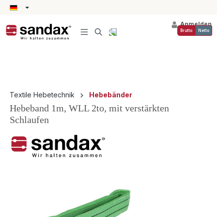
alt springen
Anmelden
Brutto
Netto
Textile Hebetechnik
Hebebänder
Hebeband 1m, WLL 2to, mit verstärkten
Schlaufen
Bildergalerie überspringen