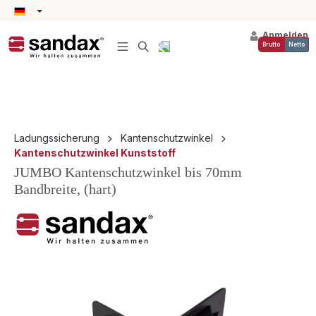
alt springen
Anmelden
Brutto
Netto
Ladungssicherung
Kantenschutzwinkel
Kantenschutzwinkel Kunststoff
JUMBO Kantenschutzwinkel bis 70mm
Bandbreite, (hart)
Bildergalerie überspringen