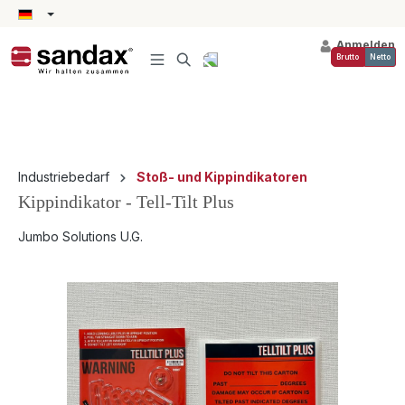
alt springen
Anmelden
Brutto
Netto
Industriebedarf
Stoß- und Kippindikatoren
Kippindikator - Tell-Tilt Plus
Jumbo Solutions U.G.
Bildergalerie überspringen