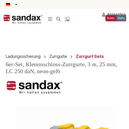
alt springen
Anmelden
Brutto
Netto
Ladungssicherung
Zurrgurte
Zurrgurt Sets
6er-Set, Klemmschloss-Zurrgurte, 3 m, 25 mm,
LC 250 daN, neon-gelb
Bildergalerie überspringen