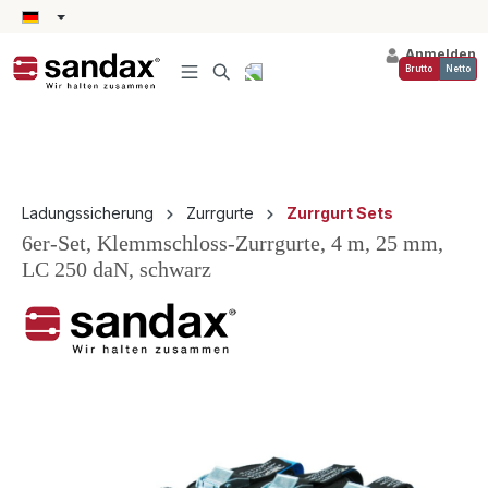
alt springen
Anmelden
Brutto
Netto
Ladungssicherung
Zurrgurte
Zurrgurt Sets
6er-Set, Klemmschloss-Zurrgurte, 4 m, 25 mm,
LC 250 daN, schwarz
Bildergalerie überspringen