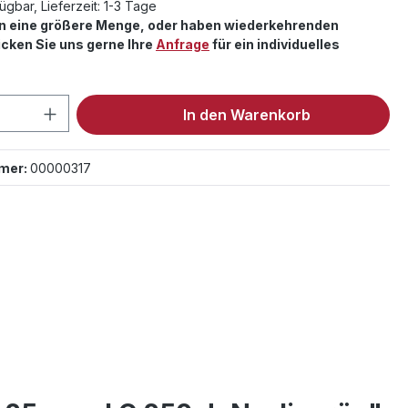
ügbar, Lieferzeit: 1-3 Tage
en eine größere Menge, oder haben wiederkehrenden
cken Sie uns gerne Ihre
Anfrage
für ein individuelles
 Anzahl: Gib den gewünschten Wert ein 
In den Warenkorb
mer:
00000317