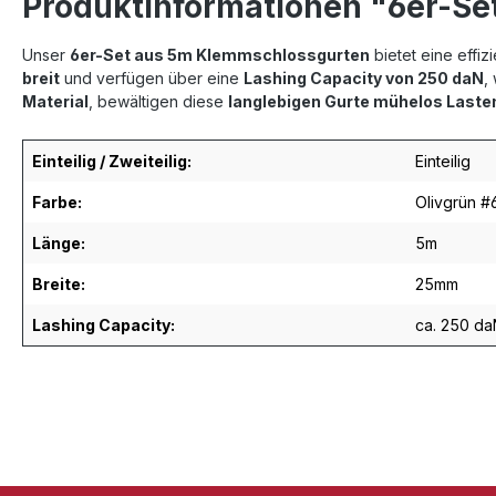
Produktinformationen "6er-Set
Unser
6er-Set aus 5m Klemmschlossgurten
bietet eine effi
breit
und verfügen über eine
Lashing Capacity von 250 daN
,
Material
, bewältigen diese
langlebigen Gurte mühelos Laste
Einteilig / Zweiteilig:
Einteilig
Farbe:
Olivgrün #
Länge:
5m
Breite:
25mm
Lashing Capacity:
ca. 250 da