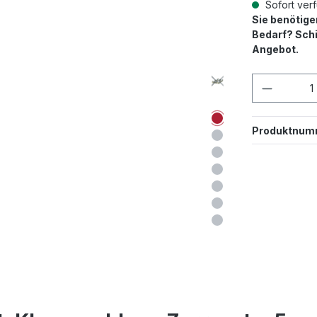
Sofort verf
Sie benötig
Bedarf? Schi
Angebot.
Produkt
Produktnum