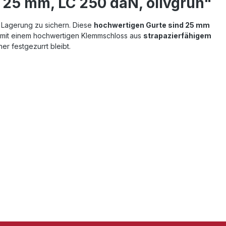
 25 mm, LC 250 daN, olivgrün"
r Lagerung zu sichern. Diese
hochwertigen Gurte sind 25 mm
et mit einem hochwertigen Klemmschloss aus
strapazierfähigem
er festgezurrt bleibt.