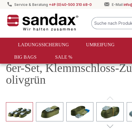
Service & Beratung
+49 (0)40-500 310 68-0
E-Mail
info
springen
Zur Hauptnavigation springen
LADUNGSSICHERUNG
UMREIFUNG
BIG BAGS
SALE %
Ladungssicherung
Zurrgurte
Zurrgurt Sets
6er-Set, Klemmschloss-Zu
olivgrün
Bildergalerie überspringen