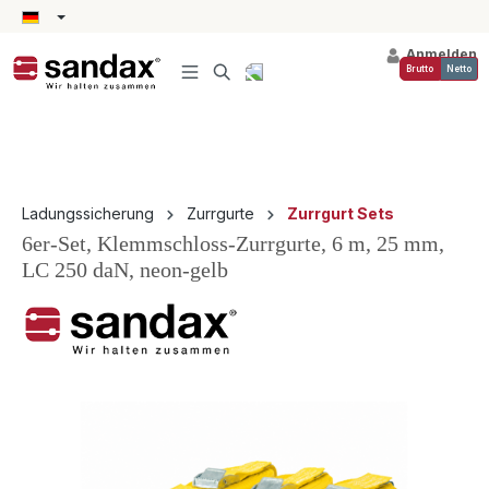
alt springen
Anmelden
Brutto
Netto
Ladungssicherung
Zurrgurte
Zurrgurt Sets
6er-Set, Klemmschloss-Zurrgurte, 6 m, 25 mm,
LC 250 daN, neon-gelb
Bildergalerie überspringen