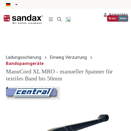
alt springen
Anmelden
Brutto
Netto
Ladungssicherung
Einweg Verzurrung
Bandspanngeräte
ManuCord XL MRO - manueller Spanner für
textiles Band bis 50mm
Bildergalerie überspringen