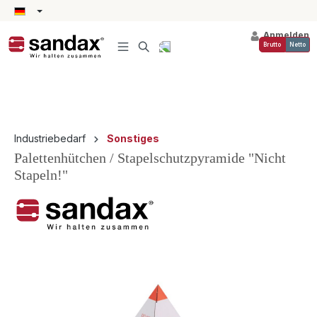
alt springen
Anmelden
Brutto
Netto
Industriebedarf
Sonstiges
Palettenhütchen / Stapelschutzpyramide "Nicht
Stapeln!"
Bildergalerie überspringen