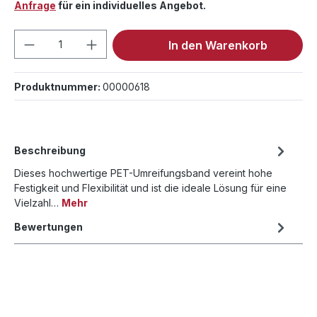
Anfrage
für ein individuelles Angebot.
Produkt Anzahl: Gib den gewünschten We
In den Warenkorb
Produktnummer:
00000618
Beschreibung
Dieses hochwertige PET-Umreifungsband vereint hohe
Festigkeit und Flexibilität und ist die ideale Lösung für eine
Vielzahl…
Mehr
Bewertungen