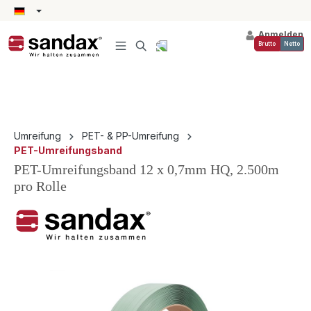
alt springen
Anmelden
Brutto
Netto
Umreifung
PET- & PP-Umreifung
PET-Umreifungsband
PET-Umreifungsband 12 x 0,7mm HQ, 2.500m
pro Rolle
Bildergalerie überspringen