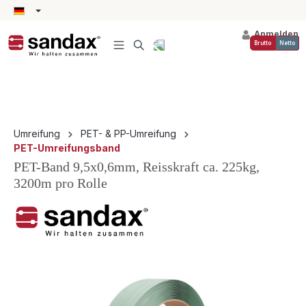
alt springen
Anmelden
Brutto
Netto
Umreifung
PET- & PP-Umreifung
PET-Umreifungsband
PET-Band 9,5x0,6mm, Reisskraft ca. 225kg,
3200m pro Rolle
Bildergalerie überspringen