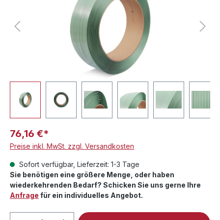
76,16 €*
Preise inkl. MwSt. zzgl. Versandkosten
Sofort verfügbar, Lieferzeit: 1-3 Tage
Sie benötigen eine größere Menge, oder haben
wiederkehrenden Bedarf? Schicken Sie uns gerne Ihre
Anfrage
für ein individuelles Angebot.
Produkt Anzahl: Gib den gewünschten We