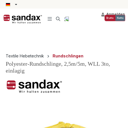
alt springen
Anmelden
Brutto
Netto
Textile Hebetechnik
Rundschlingen
Polyester-Rundschlinge, 2,5m/5m, WLL 3to,
einlagig
Bildergalerie überspringen