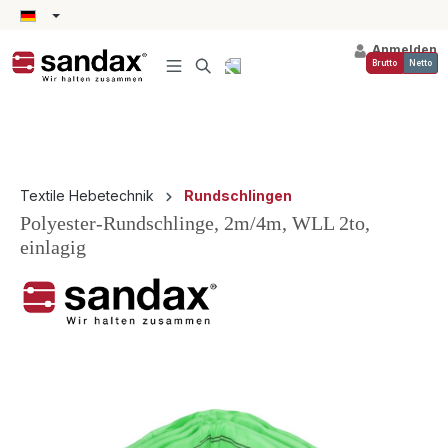
alt springen
Anmelden
Brutto
Netto
Textile Hebetechnik
Rundschlingen
Polyester-Rundschlinge, 2m/4m, WLL 2to,
einlagig
Bildergalerie überspringen