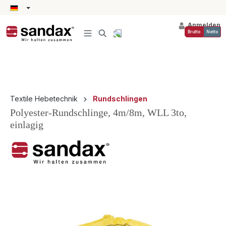
alt springen
Anmelden
Brutto
Netto
Textile Hebetechnik
Rundschlingen
Polyester-Rundschlinge, 4m/8m, WLL 3to,
einlagig
Bildergalerie überspringen