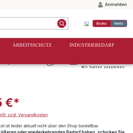
Anmelden
Brutto
Netto
ARBEITSSCHUTZ
INDUSTRIEBEDARF
, einteilig,
5 €*
MwSt. zzgl. Versandkosten
el ist leider aktuell nicht über den Shop bestellbar.
größeren oder wiederkehrenden Bedarf haben, schicken Sie