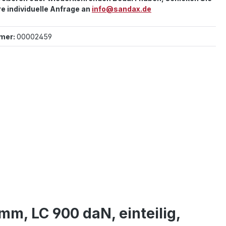
re individuelle Anfrage an
info@sandax.de
mer:
00002459
mm, LC 900 daN, einteilig,