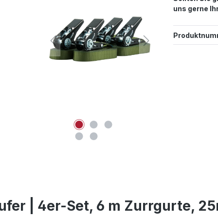
uns gerne Ih
Produktnum
er | 4er-Set, 6 m Zurrgurte, 25