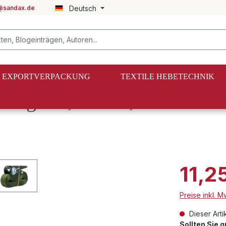
@sandax.de
Deutsch
EXPORTVERPACKUNG
TEXTILE HEBETECHNIK
Zurrgurte, 25mm, LC 900 daN
11,2
Preise inkl. 
Dieser Artik
Sollten Sie 