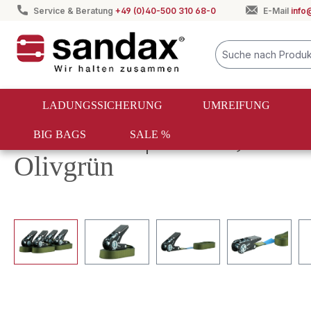
Service & Beratung
+49 (0)40-500 310 68-0
E-Mail
info
springen
Zur Hauptnavigation springen
LADUNGSSICHERUNG
UMREIFUNG
Rückläufer | 4er-Set, 6 m 
BIG BAGS
SALE %
Olivgrün
Bildergalerie überspringen