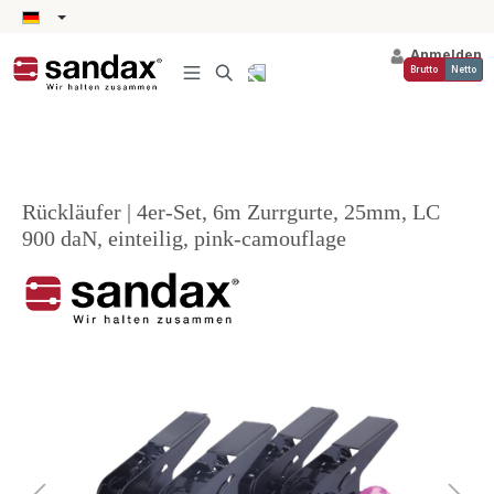
alt springen
Anmelden
Brutto
Netto
Rückläufer | 4er-Set, 6m Zurrgurte, 25mm, LC
900 daN, einteilig, pink-camouflage
Bildergalerie überspringen