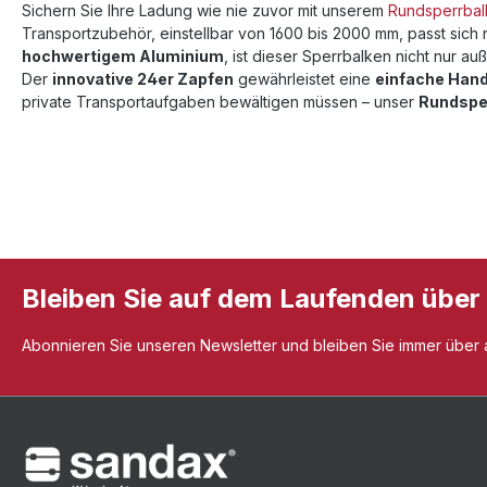
Sichern Sie Ihre Ladung wie nie zuvor mit unserem
Rundsperrba
Transportzubehör, einstellbar von 1600 bis 2000 mm, passt sich n
hochwertigem Aluminium
, ist dieser Sperrbalken nicht nur
Der
innovative 24er Zapfen
gewährleistet eine
einfache Han
private Transportaufgaben bewältigen müssen – unser
Rundspe
Bleiben Sie auf dem Laufenden über
Abonnieren Sie unseren Newsletter und bleiben Sie immer über al