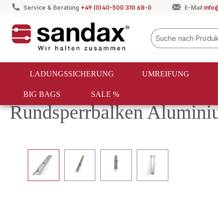
Service & Beratung
+49 (0)40-500 310 68-0
E-Mail
info
springen
Zur Hauptnavigation springen
LADUNGSSICHERUNG
UMREIFUNG
BIG BAGS
SALE %
Ladungssicherung
Mechanische Ladungssicherung
Rund
Rundsperrbalken Alumini
Bildergalerie überspringen