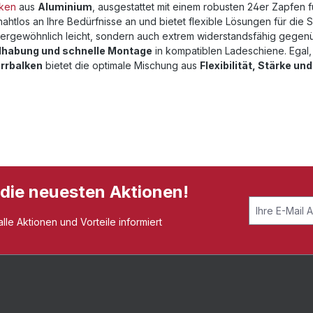
lken
aus
Aluminium
, ausgestattet mit einem robusten 24er Zapfen 
ahtlos an Ihre Bedürfnisse an und bietet flexible Lösungen für die 
 außergewöhnlich leicht, sondern auch extrem widerstandsfähig geg
dhabung und schnelle Montage
in kompatiblen Ladeschiene. Egal,
rrbalken
bietet die optimale Mischung aus
Flexibilität, Stärke un
 die neuesten Aktionen!
le Aktionen und Vorteile informiert