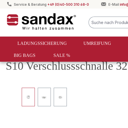
Service & Beratung
+49 (0)40-500 310 68-0
E-Mail
info
springen
Zur Hauptnavigation springen
LADUNGSSICHERUNG
UMREIFUNG
BIG BAGS
SALE %
Umreifung
Textile Umreifung
Verschlüsse
S10 Verschlussschnalle 32
Bildergalerie überspringen