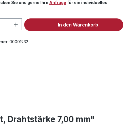
cken Sie uns gerne Ihre
Anfrage
für ein individuelles
 Anzahl: Gib den gewünschten Wert ein 
In den Warenkorb
mer:
00001932
t, Drahtstärke 7,00 mm"