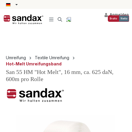
alt springen
Anmelden
Brutto
Netto
Umreifung
Textile Umreifung
Hot-Melt Umreifungsband
San 55 HM "Hot Melt", 16 mm, ca. 625 daN,
600m pro Rolle
Bildergalerie überspringen