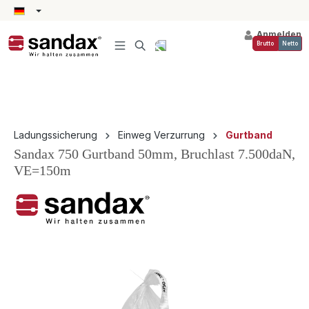
alt springen
Anmelden
Brutto
Netto
Ladungssicherung
Einweg Verzurrung
Gurtband
Sandax 750 Gurtband 50mm, Bruchlast 7.500daN,
VE=150m
Bildergalerie überspringen