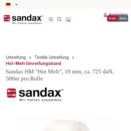
alt springen
Anmelden
Brutto
Netto
Umreifung
Textile Umreifung
Hot-Melt Umreifungsband
Sandax HM "Hot Melt", 19 mm, ca. 725 daN,
500m pro Rolle
Bildergalerie überspringen