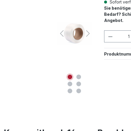
Sofort verf
Sie benötig
Bedarf? Schi
Angebot.
Produkt
Produktnum