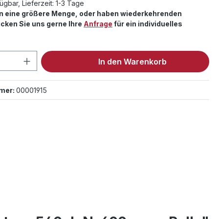
ügbar, Lieferzeit: 1-3 Tage
en eine größere Menge, oder haben wiederkehrenden
cken Sie uns gerne Ihre
Anfrage
für ein individuelles
 Anzahl: Gib den gewünschten Wert ein 
In den Warenkorb
mer:
00001915