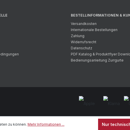
ELLE
BESTELLINFORMATIONEN & KU
Versandkosten
Internationale Bestellungen
Zahlung
Widerrufsrecht
Datenschutz
bedingungen
PDF Katalog & Produktflyer Downl
Bedienungsanleitung Zurrgurte
Nur technisc
eten zu können.
Mehr Informationen ...