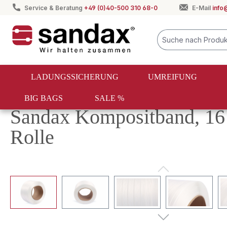
Service & Beratung
+49 (0)40-500 310 68-0
E-Mail
info
springen
Zur Hauptnavigation springen
LADUNGSSICHERUNG
UMREIFUNG
BIG BAGS
SALE %
Umreifung
Textile Umreifung
Kompositband
Sandax Kompositband, 16 
Rolle
Bildergalerie überspringen