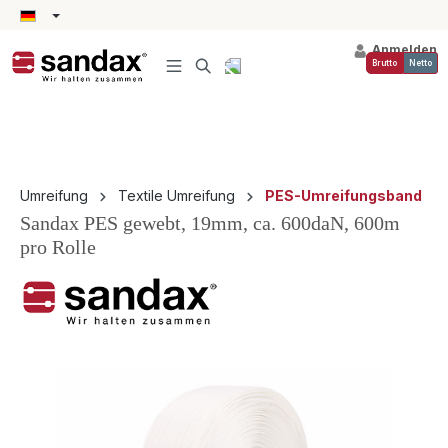
alt springen
Anmelden
Brutto
Netto
Umreifung
Textile Umreifung
PES-Umreifungsband
Sandax PES gewebt, 19mm, ca. 600daN, 600m
pro Rolle
Bildergalerie überspringen