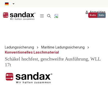
alt springen
Anmelden
Brutto
Netto
Ladungssicherung
Maritime Ladungssicherung
Konventionelles Laschmaterial
Schäkel hochfest, geschweifte Ausführung, WLL
17t
Bildergalerie überspringen