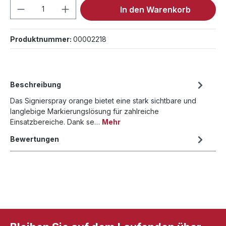
Produkt Anzahl: Gib den gewünschten We
In den Warenkorb
Produktnummer:
00002218
Beschreibung
Das Signierspray orange bietet eine stark sichtbare und
langlebige Markierungslösung für zahlreiche
Einsatzbereiche. Dank se…
Mehr
Bewertungen