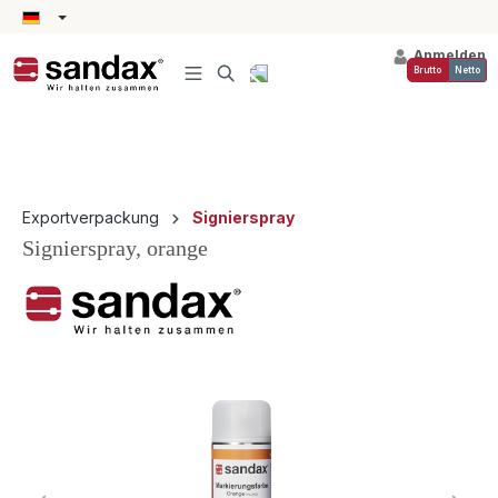
alt springen
Anmelden
Brutto
Netto
Exportverpackung
Signierspray
Signierspray, orange
Bildergalerie überspringen