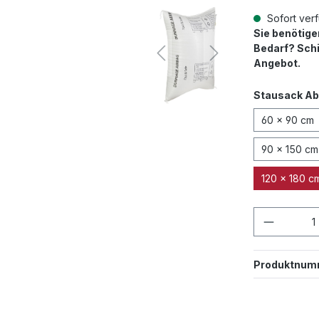
Sofort verf
Sie benötig
Bedarf? Schi
Angebot.
Stausack A
60 x 90 cm
90 x 150 cm
120 x 180 c
Produkt
Produktnum