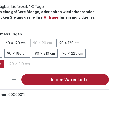
ügbar, Lieferzeit: 1-3 Tage
en eine größere Menge, oder haben wiederkehrenden
cken Sie uns gerne Ihre
Anfrage
für ein individuelles
auswählen
bmessungen
60 x 120 cm
90 x 90 cm
90 x 120 cm
(Diese Option ist zurzeit nicht verfügbar.)
90 x 180 cm
90 x 210 cm
90 x 225 cm
m
120 x 210 cm
(Diese Option ist zurzeit nicht verfügbar.)
 Anzahl: Gib den gewünschten Wert ein 
In den Warenkorb
mer:
00000011