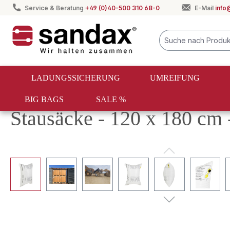
Service & Beratung
+49 (0)40-500 310 68-0
E-Mail
info
springen
Zur Hauptnavigation springen
LADUNGSSICHERUNG
UMREIFUNG
BIG BAGS
SALE %
Ladungssicherung
Stausäcke
PP-Stausäcke
Stausäcke - 120 x 180 cm 
Bildergalerie überspringen