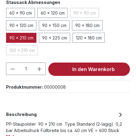
auswählen
Stausack Abmessungen
60 x 90 cm
60 x 120 cm
90 x 90 cm
(Diese Option ist zurzeit nich
90 x 120 cm
90 x 150 cm
90 x 180 cm
90 x 210 cm
90 x 225 cm
120 x 180 cm
120 x 210 cm
(Diese Option ist zurzeit nicht verfügbar.)
Produkt Anzahl: Gib den gewünschten We
In den Warenkorb
Produktnummer:
00000008
Beschreibung
PP-Staupolster 90 x 210 cm Type Standard (2-lagig) 0,2
bar Arbeitsdruck Füllbreite bis ca. 40 cm VE = 600 Stück