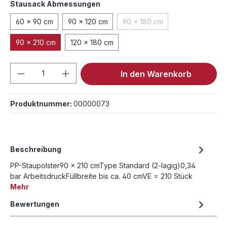
auswählen
Stausack Abmessungen
60 x 90 cm
90 x 120 cm
90 x 180 cm
(Diese Option ist zurzeit nic
90 x 210 cm
120 x 180 cm
Produkt Anzahl: Gib den gewünschten We
In den Warenkorb
Produktnummer:
00000073
Beschreibung
PP-Staupolster90 x 210 cmType Standard (2-lagig)0,34
bar ArbeitsdruckFüllbreite bis ca. 40 cmVE = 210 Stück
Mehr
Bewertungen