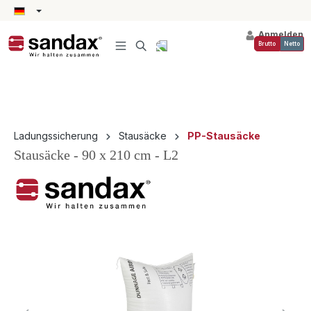
alt springen
Anmelden
Brutto
Netto
Ladungssicherung
Stausäcke
PP-Stausäcke
Stausäcke - 90 x 210 cm - L2
Bildergalerie überspringen