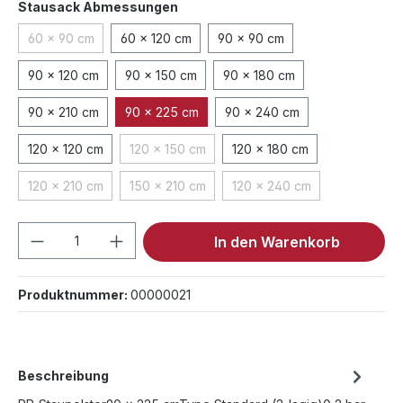
auswählen
Stausack Abmessungen
60 x 90 cm
60 x 120 cm
90 x 90 cm
(Diese Option ist zurzeit nicht verfügbar.)
90 x 120 cm
90 x 150 cm
90 x 180 cm
90 x 210 cm
90 x 225 cm
90 x 240 cm
120 x 120 cm
120 x 150 cm
120 x 180 cm
(Diese Option ist zurzeit nicht verfügbar.)
120 x 210 cm
150 x 210 cm
120 x 240 cm
(Diese Option ist zurzeit nicht verfügbar.)
(Diese Option ist zurzeit nicht verfügbar.)
(Diese Option ist zurzeit 
Produkt Anzahl: Gib den gewünschten We
In den Warenkorb
Produktnummer:
00000021
Beschreibung