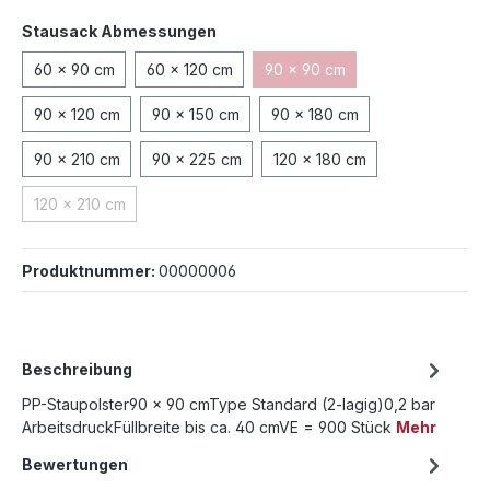
auswählen
Stausack Abmessungen
60 x 90 cm
60 x 120 cm
90 x 90 cm
(Diese Option ist zurzeit nich
90 x 120 cm
90 x 150 cm
90 x 180 cm
90 x 210 cm
90 x 225 cm
120 x 180 cm
120 x 210 cm
(Diese Option ist zurzeit nicht verfügbar.)
Produktnummer:
00000006
Beschreibung
PP-Staupolster90 x 90 cmType Standard (2-lagig)0,2 bar
ArbeitsdruckFüllbreite bis ca. 40 cmVE = 900 Stück
Mehr
Bewertungen