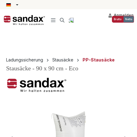
alt springen
Anmelden
Brutto
Netto
Ladungssicherung
Stausäcke
PP-Stausäcke
Stausäcke - 90 x 90 cm - Eco
Bildergalerie überspringen